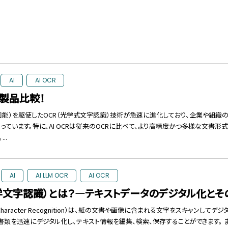
AI
AI OCR
Rの製品比較！
工知能）を駆使したOCR（光学式文字認識）技術が急速に進化しており、企業や組織
っています。特に、AI OCRは従来のOCRに比べて、より高精度かつ多様な文書
..
AI
AI LLM OCR
AI OCR
光学文字認識）とは？—テキストデータのデジタル化と
al Character Recognition）は、紙の文書や画像に含まれる文字をスキャンし
書類を迅速にデジタル化し、テキスト情報を編集、検索、保存することができます。 また、