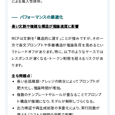
による属人性排除。
パフォーマンスの最適化
長い文脈や複雑な構造が推論速度に影響
MCPは文脈を「構造的に渡す」ことが強みですが、その一
方で長文プロンプトや多層構造が推論負荷を高めるとい
うトレードオフがあります。特に、以下のようなケースでは
レスポンスが遅くなる・トークン制限を超えるリスクがあ
ります。
主な問題点：
長い会話履歴・ナレッジの統合によってプロンプトが
肥大化し、推論時間が増加。
複数のテンプレートやルールが重なることでプロンプ
ト構造が複雑になり、モデルが解釈しづらくなる。
出力検証や再生成処理の多重化により、実行回数が
増える（コストと時間の両面で影響）。