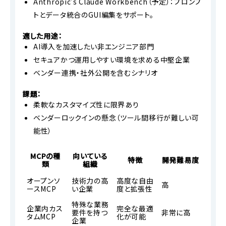
Anthropic’s Claude Workbench（予定）：プロンプ
トとデータ統合のGUI編集をサポート。
適した用途：
AI導入を加速したい非エンジニア部門
セキュアかつ運用しやすい環境を求める中堅企業
ベンダー連携・社外公開を含むシナリオ
課題：
柔軟なカスタマイズ性に限界あり
ベンダーロックインの懸念（ツール間移行が難しい可
能性）
MCPの種
向いている
特徴
開発難易度
類
組織
オープンソ
技術力の高
高度な自由
高
ースMCP
い企業
度と拡張性
特殊な業務
企業内カス
完全な最適
要件を持つ
非常に高
タムMCP
化が可能
企業