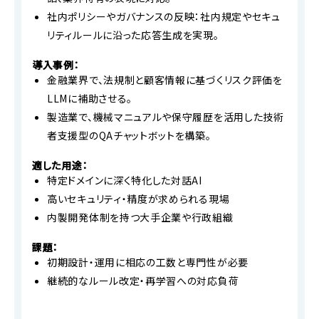
社内ポリシーやガバナンスの反映：社内規定やセキュ
リティルールに沿った応答生成を実現。
導入事例：
金融業界で、法規制と顧客情報に基づくリスク評価を
LLMに補助させる。
製造業で、機械マニュアルや保守履歴を活用した技術
者支援型のQAチャットボットを構築。
適した用途：
特定ドメインに深く特化した対話AI
高いセキュリティ・精度が求められる現場
内製開発体制を持つ大手企業や行政組織
課題：
初期設計・運用に相応の工数と専門性が必要
継続的なルール改定・再学習への対応負荷