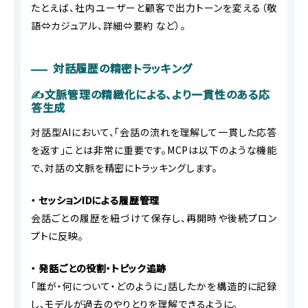
たとえば、社内ユーザーと顧客で出力トーンを変える（敬
語⇔カジュアル、詳細⇔要約 など）。
対話履歴の精密トラッキング
✍文脈管理の精緻化による、より一貫性のある応
答生成
対話型AIにおいて、「会話の流れを理解して一貫した応答
を返す」ことは非常に重要です。MCPは以下のような機能
で、対話の文脈を精密にトラッキングします。
・ セッションIDによる履歴管理
会話ごとの履歴を紐づけて保存し、再開時や後続プロン
プトに反映。
・ 発話ごとの役割・トピック追跡
「誰が・何について・どのように」話したかを構造的に記録
し、モデルが過去のやりとりを理解できるように。