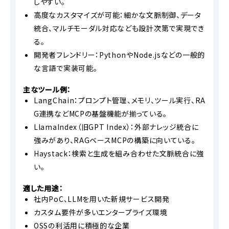
しやすい。
高度なカスタマイズが可能：細かな文脈制御、データ
統合、マルチモーダル対応なども設計次第で実現でき
る。
開発者フレンドリー：PythonやNode.jsなどの一般的
な言語で実装可能。
主なツール例：
LangChain：プロンプト管理、メモリ、ツール実行、RA
G連携などMCPの基盤機能が揃っている。
LlamaIndex（旧GPT Index）：外部ナレッジ統合に
強みがあり、RAGベースMCPの構築に向いている。
Haystack：検索と生成を組み合わせた文脈統合に強
い。
適した用途：
社内PoC、LLMを用いた新規サービス開発
カスタム要件が多いエンタープライズ環境
OSSの利活用に積極的な企業