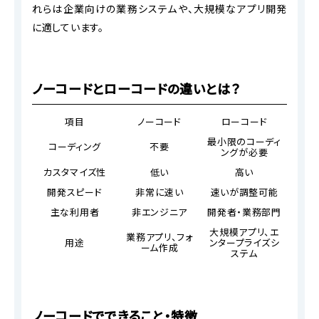
れらは企業向けの業務システムや、大規模なアプリ開発
に適しています。
ノーコードとローコードの違いとは？
項目
ノーコード
ローコード
最小限のコーディ
コーディング
不要
ングが必要
カスタマイズ性
低い
高い
開発スピード
非常に速い
速いが調整可能
主な利用者
非エンジニア
開発者・業務部門
大規模アプリ、エ
業務アプリ、フォ
用途
ンタープライズシ
ーム作成
ステム
ノーコードでできること・特徴