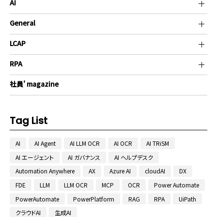
add
AI
add
General
add
LCAP
add
RPA
社員' magazine
Tag List
AI
AI Agent
AI LLM OCR
AI OCR
AI TRiSM
AI エージェント
AI ガバナンス
AI ヘルプデスク
Automation Anywhere
AX
Azure AI
cloudAI
DX
FDE
LLM
LLM OCR
MCP
OCR
Power Automate
PowerAutomate
PowerPlatform
RAG
RPA
UiPath
クラウドAI
生成AI